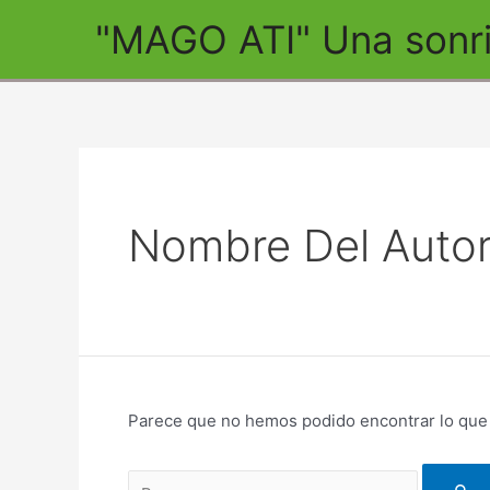
Ir
"MAGO ATI" Una sonris
al
contenido
Nombre Del Autor:
Parece que no hemos podido encontrar lo que
Buscar